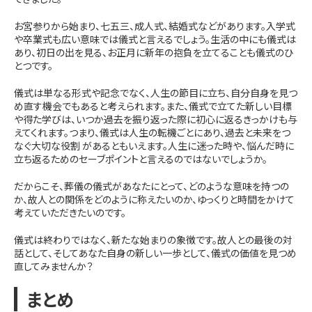
お宮参りから始まり、七五三、成人式、結婚式などがあります。入学式
や卒業式も広い意味では儀式と言えるでしょう。生活の中にも儀式は
あり、初日の出を見る、お正月に新年の抱負を立てることも儀式のひ
とつです。
儀式は単なる形式や記念でなく、人生の節目に立ち、自分自身を見つ
め直す機会でもあると考えられます。また、儀式で立てた新しい目標
や得た学びは、いつか過去を振り返った際に初心に返るきっかけも与
えてくれます。つまり、儀式は人生の転機ごとにあり、過去と未来をつ
なぐ大切な役割 があるともいえます。人生に迷った時や、悩んだ時に
立ち返るためのセーブポイントと言えるのではないでしょうか。
だからこそ、葬儀の儀式があなたにとって、どのような意味を持つの
か、故人との関係をどのように称えたいのか、ゆっくりと時間をかけて
考えていただきたいのです。
儀式は終わりではなく、新たな始まりの象徴です。故人との最後の対
話として、そしてあなた自身の新しい一歩として、儀式の価値を見つめ
直してみませんか？
まとめ