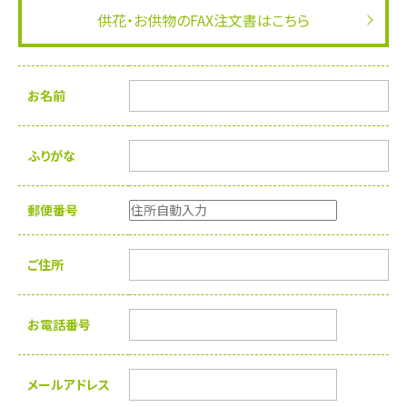
寝台車で病院などへお迎えにあがります。 【注意】お葬儀セットにお迎
えの料金は含まれており、料金は実質無料です。
供花・お供物のFAX注文書はこちら
【24時間・365日受付】TEL:0120-1001-96
お名前
ふりがな
郵便番号
ご住所
お電話番号
メールアドレス