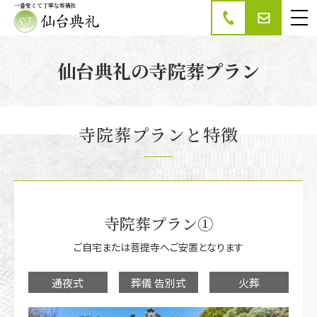
一番安くて丁寧な葬儀社
家族葬・葬儀の仙台
典礼
仙台典礼の寺院葬プラン
寺院葬プランと特徴
寺院葬プラン①
ご自宅または菩提寺へご安置となります
通夜式
葬儀 告別式
火葬