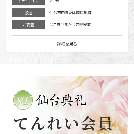
2回分
ドライアイス
仙台市内または隣接地域
搬送
〇ご自宅または寺院安置
ご安置
詳細を見る