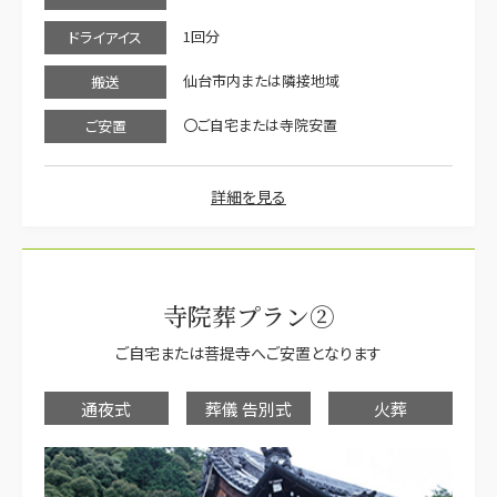
1回分
ドライアイス
仙台市内または隣接地域
搬送
〇ご自宅または寺院安置
ご安置
詳細を見る
寺院葬プラン②
ご自宅または菩提寺へご安置となります
通夜式
葬儀 告別式
火葬