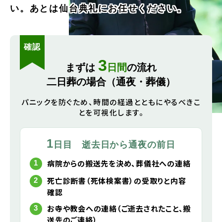
い。あとは仙台典礼にお任せください。
確認
3
まずは
日間
の流れ
二日葬の場合（通夜・葬儀）
パニックを防ぐため、時間の経過とともにやるべきこ
とを可視化します。
1
日目 逝去日から通夜の前日
病院からの搬送先を決め、葬儀社への連絡
死亡診断書（死体検案書）の受取りと内容
確認
お寺や教会への連絡（ご逝去されたこと、搬
送先のご連絡）