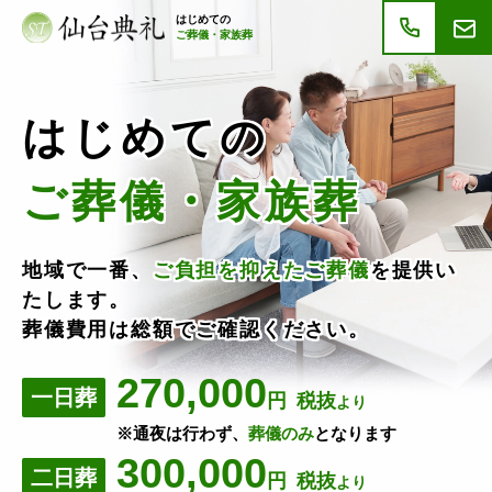
はじめての
ご葬儀・家族葬
はじめての
ご葬儀・家族葬
地域で一番、
ご負担を抑えたご葬儀
を提供い
たします。
葬儀費用は総額でご確認ください。
270,000
一日葬
円
税抜
より
※通夜は行わず、
葬儀のみ
となります
300,000
二日葬
円
税抜
より