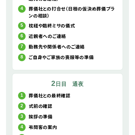
葬儀社との打合せ（日程の仮決め葬儀プラ
ンの相談）
枕経や臨終ミサの儀式
近親者へのご連絡
勤務先や関係者へのご連絡
ご自身やご家族の喪服等の準備
2
日目 通夜
葬儀社との最終確認
式前の確認
挨拶の準備
弔問客の案内