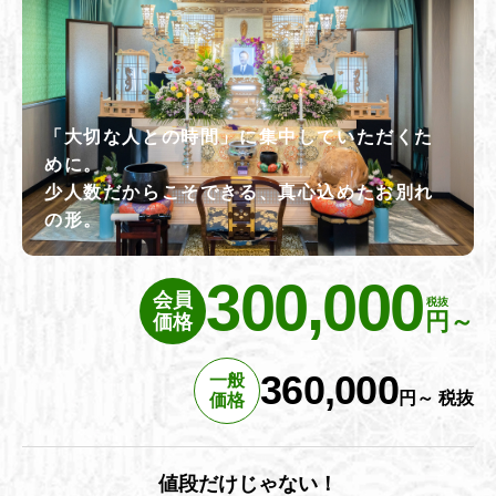
「大切な人との時間」に集中していただくた
めに。
少人数だからこそできる、真心込めたお別れ
の形。
300,000
会員
税抜
円～
価格
360,000
一般
円～ 税抜
価格
値段だけじゃない！