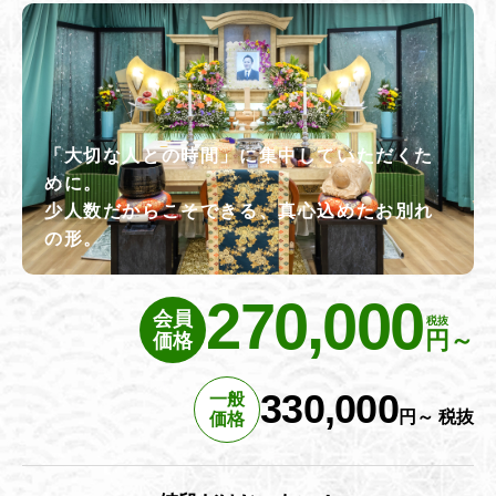
「大切な人との時間」に集中していただくた
めに。
少人数だからこそできる、真心込めたお別れ
の形。
270,000
会員
税抜
円～
価格
330,000
一般
円～ 税抜
価格