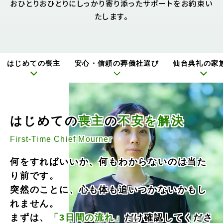
おひとりおひとりにしっかり寄り添ったサポートをお約束い
たします。
はじめての喪主
安心・信頼の葬儀社選び
仙台典礼の家
はじめての
喪主
の
不安を解決
First-Time Chief Mourner
何をすればいいか、何もわからないのは当た
り前です。
突然のことに、心も体も追いつかないかもし
れません。
まずは、
「3日間の流れ」
だけ確認してくださ